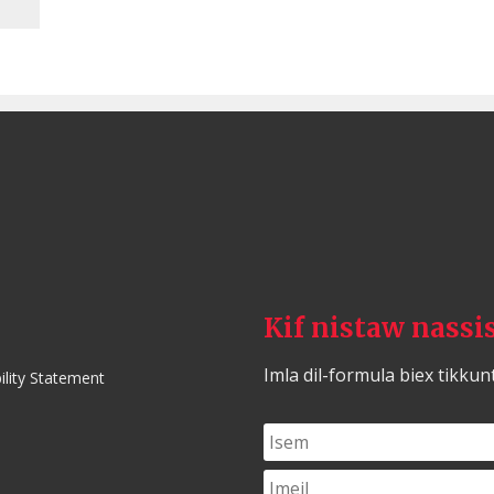
Kif nistaw nassi
Imla dil-formula biex tikkun
ility Statement
Isem
*
Imejl
*