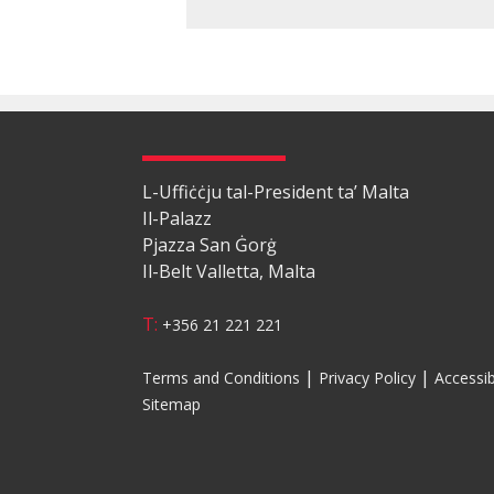
L-Uffiċċju tal-President ta’ Malta
Il-Palazz
Pjazza San Ġorġ
Il-Belt Valletta, Malta
T:
+356 21 221 221
|
|
Terms and Conditions
Privacy Policy
Accessib
Sitemap