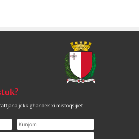
stuk?
tattjana jekk għandek xi mistoqsijiet
Kunjom
*