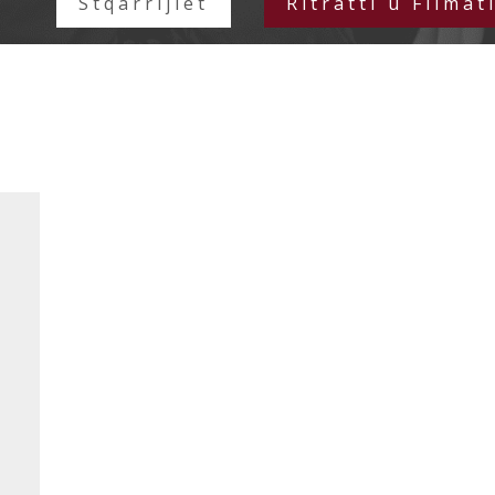
Stqarrijiet
Ritratti u Filmat